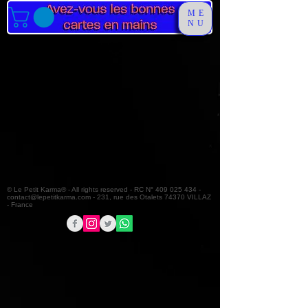
ME
NU
© Le Petit Karma® - All rights reserved - RC N°
409 025 434
-
contact@lepetitkarma.com
- 231, rue des Otalets 74370 VILLAZ
- France