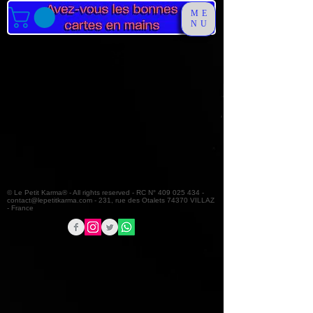
ME
NU
© Le Petit Karma® - All rights reserved - RC N°
409 025 434
-
contact@lepetitkarma.com
- 231, rue des Otalets 74370 VILLAZ
- France