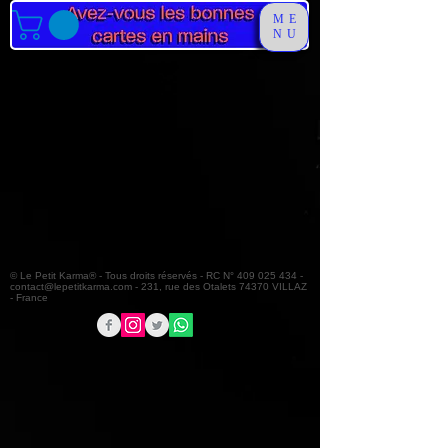
ME
NU
© Le Petit Karma® - Tous droits réservés - RC N°
409 025 434
-
contact@lepetitkarma.com
- 231, rue des Otalets 74370 VILLAZ
- France