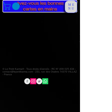
ME
NU
© Le Petit Karma® - Tous droits réservés - RC N°
409 025 434
-
contact@lepetitkarma.com
- 231, rue des Otalets 74370 VILLAZ
- France