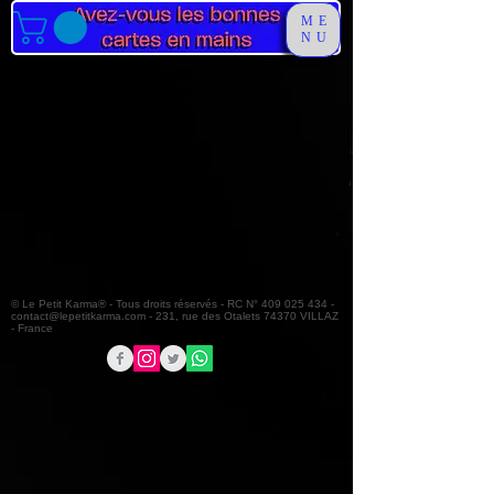
ME
NU
© Le Petit Karma® - Tous droits réservés - RC N°
409 025 434
-
contact@lepetitkarma.com
- 231, rue des Otalets 74370 VILLAZ
- France